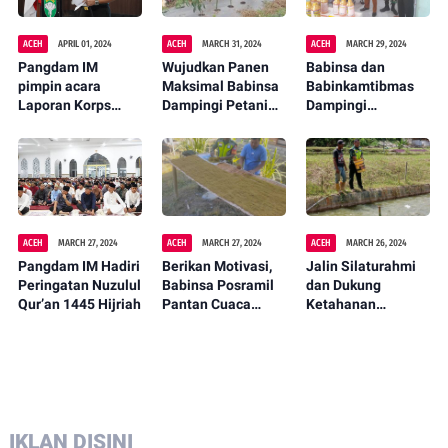
ACEH
APRIL 01, 2024
ACEH
MARCH 31, 2024
ACEH
MARCH 29, 2024
Pangdam IM
Wujudkan Panen
Babinsa dan
pimpin acara
Maksimal Babinsa
Babinkamtibmas
Laporan Korps
Dampingi Petani
Dampingi
Kenaikan Pangkat
Cabai di Desa
Penyaluran
Pamen.
Mangang
Bantuan Program
Pemberdayaan
Masyarakat
ACEH
MARCH 27, 2024
ACEH
MARCH 27, 2024
ACEH
MARCH 26, 2024
Pangdam IM Hadiri
Berikan Motivasi,
Jalin Silaturahmi
Peringatan Nuzulul
Babinsa Posramil
dan Dukung
Qur’an 1445 Hijriah
Pantan Cuaca
Ketahanan
Dampingi Petani
Pangan, Babinsa
Tembakau
Ini Dampingi Warga
Budidaya Ikan Nila
IKLAN DISINI