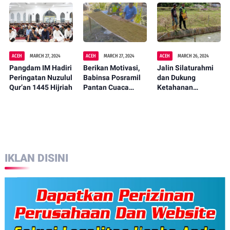
Pamen.
Mangang
Bantuan Program
Pemberdayaan
Masyarakat
ACEH
MARCH 27, 2024
ACEH
MARCH 27, 2024
ACEH
MARCH 26, 2024
Pangdam IM Hadiri
Berikan Motivasi,
Jalin Silaturahmi
Peringatan Nuzulul
Babinsa Posramil
dan Dukung
Qur’an 1445 Hijriah
Pantan Cuaca
Ketahanan
Dampingi Petani
Pangan, Babinsa
Tembakau
Ini Dampingi Warga
Budidaya Ikan Nila
IKLAN DISINI