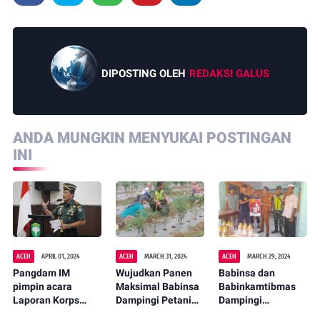
DIPOSTING OLEH
REDAKSI GALUS
ANDA MUNGKIN MENYUKAI POSTINGAN
INI
ACEH
APRIL 01, 2024
ACEH
MARCH 31, 2024
ACEH
MARCH 29, 2024
Pangdam IM
Wujudkan Panen
Babinsa dan
pimpin acara
Maksimal Babinsa
Babinkamtibmas
Laporan Korps
Dampingi Petani
Dampingi
Kenaikan Pangkat
Cabai di Desa
Penyaluran