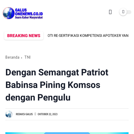
BREAKING NEWS
LSM BAKORNAS SOROTI RE-SERTIFIKASI KOMPETENSI APOTEKER YANG DI SE
Beranda
TNI
Dengan Semangat Patriot
Babinsa Pining Komsos
dengan Pengulu
REDAKSI GALUS
OKTOBER 22, 2023